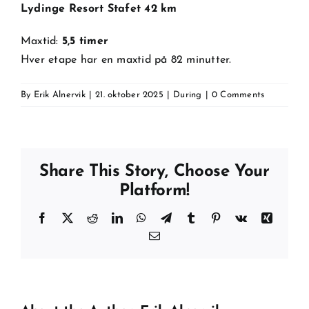
Lydinge Resort Stafet 42 km
Maxtid:
5,5 timer
Hver etape har en maxtid på 82 minutter.
By
Erik Alnervik
|
21. oktober 2025
|
During
|
0 Comments
Share This Story, Choose Your
Platform!
Facebook
X
Reddit
LinkedIn
WhatsApp
Telegram
Tumblr
Pinterest
Vk
Xing
Email