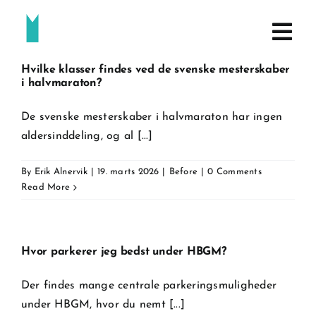
Skip
to
content
Hvilke klasser findes ved de svenske mesterskaber
i halvmaraton?
De svenske mesterskaber i halvmaraton har ingen
aldersinddeling, og al [...]
By
Erik Alnervik
|
19. marts 2026
|
Before
|
0 Comments
Read More
Hvor parkerer jeg bedst under HBGM?
Der findes mange centrale parkeringsmuligheder
under HBGM, hvor du nemt [...]