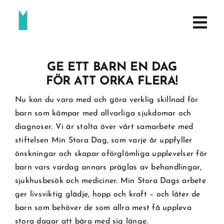
Fortsätt
till
innehållet
GE ETT BARN EN DAG
FÖR ATT ORKA FLERA!
Nu kan du vara med och göra verklig skillnad för
barn som kämpar med allvarliga sjukdomar och
diagnoser. Vi är stolta över vårt samarbete med
stiftelsen
Min Stora Dag
, som varje år uppfyller
önskningar och skapar oförglömliga upplevelser för
barn vars vardag annars präglas av behandlingar,
sjukhusbesök och mediciner. Min Stora Dags arbete
ger livsviktig glädje, hopp och kraft – och låter de
barn som behöver de som allra mest få uppleva
stora dagar att bära med sig länge.