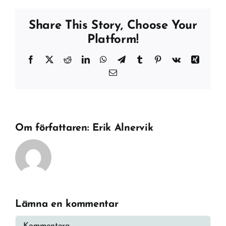
Share This Story, Choose Your
Platform!
Facebook
X
Reddit
LinkedIn
WhatsApp
Telegram
Tumblr
Pinterest
Vk
Xing
E-
post
Om författaren:
Erik Alnervik
Lämna en kommentar
Kommentar