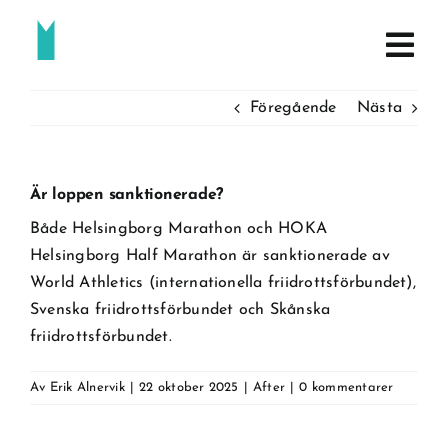
Fortsätt
till
innehållet
Föregående
Nästa
Är loppen sanktionerade?
Både Helsingborg Marathon och HOKA
Helsingborg Half Marathon är sanktionerade av
World Athletics (internationella friidrottsförbundet),
Svenska friidrottsförbundet och Skånska
friidrottsförbundet.
Av
Erik Alnervik
|
22 oktober 2025
|
After
|
0 kommentarer