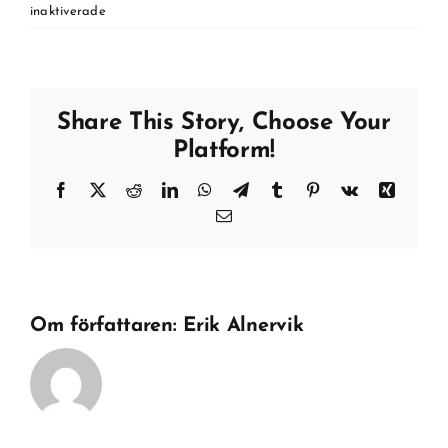
för
inaktiverade
Har
ni
provlöpningar
av
Share This Story, Choose Your
banan?
Platform!
Facebook
X
Reddit
LinkedIn
WhatsApp
Telegram
Tumblr
Pinterest
Vk
Xing
E-
post
Om författaren:
Erik Alnervik