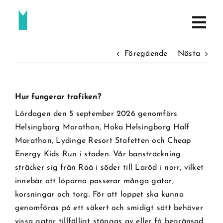
Fortsätt
till
innehållet
Föregående
Nästa
Hur fungerar trafiken?
Lördagen den 5 september 2026 genomförs
Helsingborg Marathon, Hoka Helsingborg Half
Marathon, Lydinge Resort Stafetten och Cheap
Energy Kids Run i staden. Vår bansträckning
sträcker sig från Råå i söder till Laröd i norr, vilket
innebär att löparna passerar många gator,
korsningar och torg. För att loppet ska kunna
genomföras på ett säkert och smidigt sätt behöver
vissa gator tillfälligt stängas av eller få begränsad