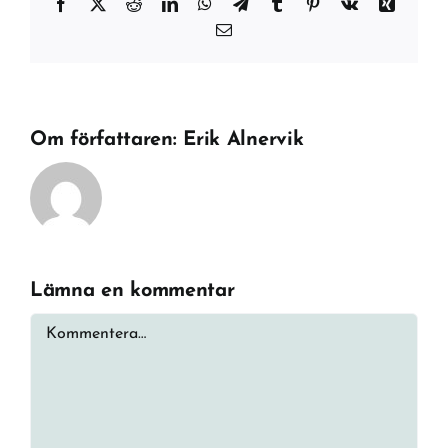
Facebook
X
Reddit
LinkedIn
WhatsApp
Telegram
Tumblr
Pinterest
Vk
Xing
E-
post
Om författaren:
Erik Alnervik
Lämna en kommentar
Kommentar