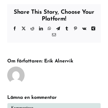
Share This Story, Choose Your
Platform!
Facebook
X
Reddit
LinkedIn
WhatsApp
Telegram
Tumblr
Pinterest
Vk
Xing
E-
post
Om författaren:
Erik Alnervik
Lämna en kommentar
Kommentar