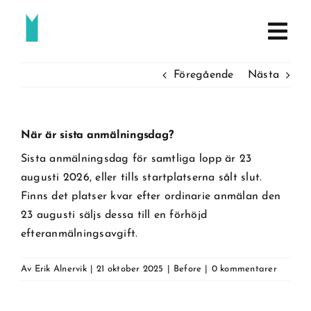
Fortsätt
till
innehållet
Föregående
Nästa
När är sista anmälningsdag?
Sista anmälningsdag för samtliga lopp är 23
augusti 2026, eller tills startplatserna sålt slut.
Finns det platser kvar efter ordinarie anmälan den
23 augusti säljs dessa till en förhöjd
efteranmälningsavgift.
Av
Erik Alnervik
|
21 oktober 2025
|
Before
|
0 kommentarer