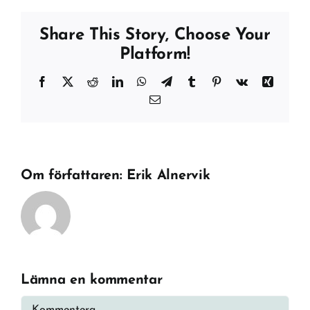
Share This Story, Choose Your
Platform!
Facebook
X
Reddit
LinkedIn
WhatsApp
Telegram
Tumblr
Pinterest
Vk
Xing
E-
post
Om författaren:
Erik Alnervik
Lämna en kommentar
Kommentar